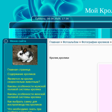
Мой Кро
Суббота, 08.08.2026, 17:36
Меню сайта
Главная
»
Фотоальбом
»
Фотографии кроликов
»
Кролик,кролики
Главная страница
Содержание кроликов
Является ли кролик
скороспелым животным?
Каковы особенности мужской
половой системы кролика
Каковы особенности женской
половой системы кролика
Как выбрать самку для
воспроизводства кроликов
Что необходимо знать при