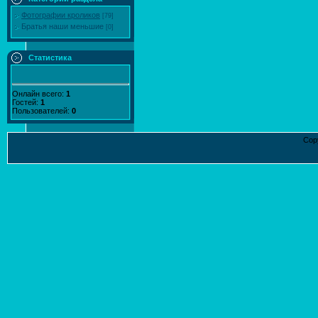
Фотографии кроликов
[79]
Братья наши меньшие
[0]
Статистика
Онлайн всего:
1
Гостей:
1
Пользователей:
0
Cop