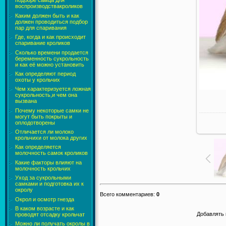
подборе самца для
воспроизводствакроликов
Каким должен быть и как
должен проводиться подбор
пар для спаривания
Где, когда и как происходит
спаривание кроликов
Сколько времени продается
беременность сукрольность
и как её можно установить
Как определяют период
охоты у крольчих
Чем характеризуется ложная
сукрольность,и чем она
вызвана
Почему некоторые самки не
могут быть покрыты и
оплодотворены
Отличается ли молоко
крольчихи от молока других
Как определяется
молочность самок кроликов
Какие факторы влияют на
молочность крольчих
Уход за сукрольными
самками и подготовка их к
окролу
Всего комментариев
:
0
Окрол и осмотр гнезда
В каком возрасте и как
Добавлять 
проводят отсадку крольчат
Можно ли получать окролы в